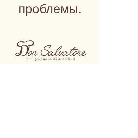
проблемы.
АДРЕС РЕСТОРАНА:
Виа Руджеро ди Лаурия, 3 Милан
ЮРИДИЧЕСКИЙ АДРЕС:
Дон Сальваторе с.р.л.
Via Verdi, 3 20851 Лиссоне (МБ)
ТЕЛ:
0234536085
ЭЛЕКТРОННАЯ ПОЧТА:
info@donsalvatore.cloud
УИК:
donsalvatoresrl@pec.it
НДС номер
12395990968