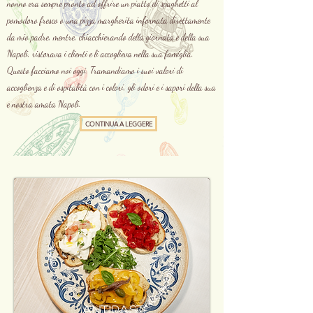
nonno era sempre pronto ad offrire un piatto di spaghetti al
pomodoro fresco o una pizza margherita infornata direttamente
da mio padre, mentre, chiacchierando della giornata e della sua
Napoli, ristorava i clienti e li accoglieva nella sua famiglia.
Questo facciamo noi oggi. Tramandiamo i suoi valori di
accoglienza e di ospitalità con i colori, gli odori e i sapori della sua
e nostra amata Napoli.
CONTINUA A LEGGERE
Antipasti