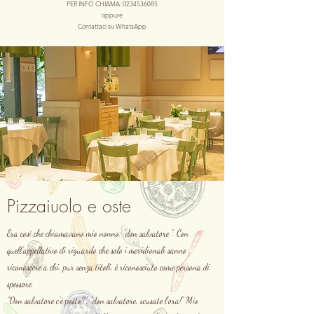
PER INFO CHIAMA:
0234536085
oppure
Contattaci su WhatsApp
Pizzaiuolo e oste
Era così che chiamavano mio nonno: “don salvatore “. Con
quell’appellativo di riguardo che solo i meridionali sanno
riconoscere a chi, pur senza titoli, è riconosciuto come persona di
spessore.
“Don salvatore c’è posto?”, “don salvatore, scusate l’ora!” Mio