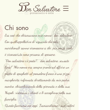
Chi sono
Era così che chiamavano mio nonno: “don salvatore “.
Con quell’appellativo di riguardo che solo i
meridionali sanno riconoscere a chi, pur senza titoli,
è riconosciuto come persona di spessore.
“Don salvatore c’è posto?”, “don salvatore, scusate
l’ora!” Mio nonno era sempre pronto ad offrire un
piatto di spaghetti al pomodoro fresco o una pizza
margherita infornata direttamente da mio padre,
mentre, chiacchierando della giornata e della sua
Napoli, ristorava i clienti e li accoglieva nella sua
famiglia.
Questo facciamo noi oggi. Tramandiamo i suoi valori