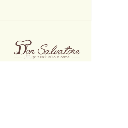
DIRECCIÓN DEL RESTAURANTE:
Via Ruggiero di Lauria, 3 Milán
OFICINA REGISTRADA:
Don Salvatore srl.
Via Verdi, 3 20851 Lissone (MB)
TEL:
0234536085
CORREO ELECTRÓNICO:
info@donsalvatore.cloud
PEC:
donsalvatoresrl@pec.it
Número de IVA
12395990968